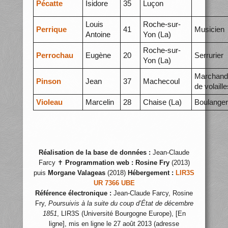
Pécatte
Isidore
35
Luçon
Louis
Roche-sur-
Perrique
41
Musicien
Antoine
Yon (La)
Roche-sur-
Perrochau
Eugène
20
Serrurier
Yon (La)
Marchand
Pinson
Jean
37
Machecoul
de volaille
Violeau
Marcelin
28
Chaise (La)
Boulanger
Réalisation de la base de données :
Jean-Claude
Farcy ✝
Programmation web :
Rosine Fry
(2013)
puis
Morgane Valageas
(2018)
Hébergement :
LIR3S
UR 7366 UBE
Référence électronique :
Jean-Claude Farcy, Rosine
Fry,
Poursuivis à la suite du coup d’État de décembre
1851
, LIR3S (Université Bourgogne Europe), [En
ligne], mis en ligne le 27 août 2013 (adresse