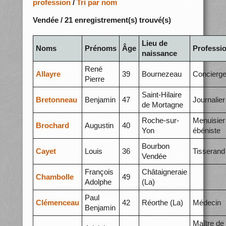
profession
/
Tri par nom
Vendée / 21 enregistrement(s) trouvé(s)
Lieu de
Noms
Prénoms
Âge
Professi
naissance
René
Allayre
39
Bournezeau
Concierg
Pierre
Saint-Hilaire
Bretonneau
Benjamin
47
Journalier
de Mortagne
Roche-sur-
Menuisier
Brochard
Augustin
40
Yon
ébéniste
Bourbon
Cayet
Louis
36
Tisserand
Vendée
François
Châtaigneraie
Chambolle
49
Adolphe
(La)
Paul
Clémenceau
42
Réorthe (La)
Médecin
Benjamin
Maître de