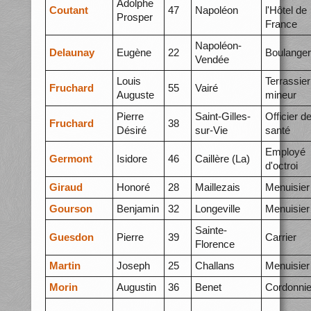
Adolphe
Coutant
47
Napoléon
l'Hôtel de
Prosper
France
Napoléon-
Delaunay
Eugène
22
Boulanger
Vendée
Louis
Terrassier
Fruchard
55
Vairé
Auguste
mineur
Pierre
Saint-Gilles-
Officier d
Fruchard
38
Désiré
sur-Vie
santé
Employé
Germont
Isidore
46
Caillère (La)
d'octroi
Giraud
Honoré
28
Maillezais
Menuisier
Gourson
Benjamin
32
Longeville
Menuisier
Sainte-
Guesdon
Pierre
39
Carrier
Florence
Martin
Joseph
25
Challans
Menuisier
Morin
Augustin
36
Benet
Cordonnie