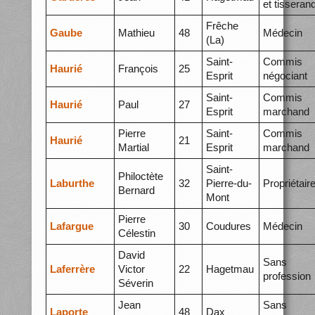
et tisseran
Frêche
Gaube
Mathieu
48
Médecin
(La)
Saint-
Commis
Haurié
François
25
Esprit
négociant
Saint-
Commis
Haurié
Paul
27
Esprit
marchand
Pierre
Saint-
Commis
Haurié
21
Martial
Esprit
marchand
Saint-
Philoctète
Laburthe
32
Pierre-du-
Propriétair
Bernard
Mont
Pierre
Lafargue
30
Coudures
Médecin
Célestin
David
Sans
Laferrère
Victor
22
Hagetmau
profession
Séverin
Jean
Sans
Laporte
48
Dax