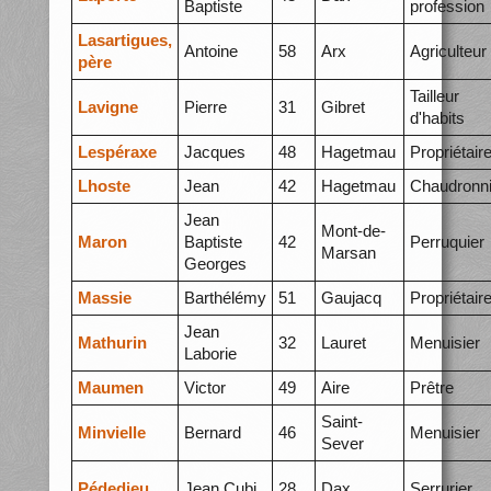
Baptiste
profession
Lasartigues,
Antoine
58
Arx
Agriculteur
père
Tailleur
Lavigne
Pierre
31
Gibret
d'habits
Lespéraxe
Jacques
48
Hagetmau
Propriétair
Lhoste
Jean
42
Hagetmau
Chaudronni
Jean
Mont-de-
Maron
Baptiste
42
Perruquier
Marsan
Georges
Massie
Barthélémy
51
Gaujacq
Propriétair
Jean
Mathurin
32
Lauret
Menuisier
Laborie
Maumen
Victor
49
Aire
Prêtre
Saint-
Minvielle
Bernard
46
Menuisier
Sever
Pédedieu
Jean Cubi
28
Dax
Serrurier