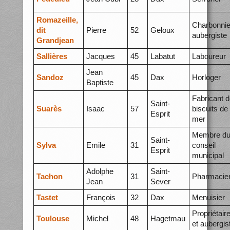
Romazeille,
Charbonnie
dit
Pierre
52
Geloux
aubergiste
Grandjean
Sallières
Jacques
45
Labatut
Laboureur
Jean
Sandoz
45
Dax
Horloger
Baptiste
Fabricant 
Saint-
Suarès
Isaac
57
biscuits de
Esprit
mer
Membre d
Saint-
Sylva
Emile
31
conseil
Esprit
municipal
Adolphe
Saint-
Tachon
31
Pharmacie
Jean
Sever
Tastet
François
32
Dax
Menuisier
Propriétair
Toulouse
Michel
48
Hagetmau
et aubergis