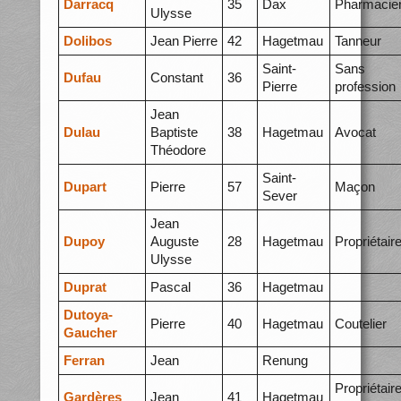
Darracq
35
Dax
Pharmacie
Ulysse
Dolibos
Jean Pierre
42
Hagetmau
Tanneur
Saint-
Sans
Dufau
Constant
36
Pierre
profession
Jean
Dulau
Baptiste
38
Hagetmau
Avocat
Théodore
Saint-
Dupart
Pierre
57
Maçon
Sever
Jean
Dupoy
Auguste
28
Hagetmau
Propriétair
Ulysse
Duprat
Pascal
36
Hagetmau
Dutoya-
Pierre
40
Hagetmau
Coutelier
Gaucher
Ferran
Jean
Renung
Propriétair
Gardères
Jean
41
Hagetmau