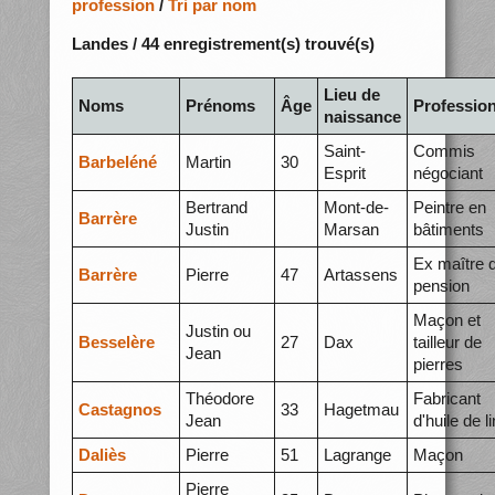
profession
/
Tri par nom
Landes / 44 enregistrement(s) trouvé(s)
Lieu de
Noms
Prénoms
Âge
Professio
naissance
Saint-
Commis
Barbeléné
Martin
30
Esprit
négociant
Bertrand
Mont-de-
Peintre en
Barrère
Justin
Marsan
bâtiments
Ex maître 
Barrère
Pierre
47
Artassens
pension
Maçon et
Justin ou
Besselère
27
Dax
tailleur de
Jean
pierres
Théodore
Fabricant
Castagnos
33
Hagetmau
Jean
d'huile de li
Daliès
Pierre
51
Lagrange
Maçon
Pierre