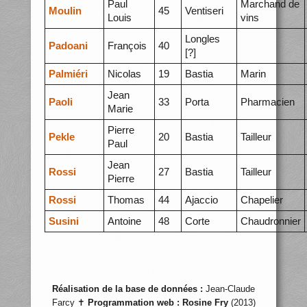
Paul
Marchand de
Moulin
45
Ventiseri
Louis
vins
Longles
Padoani
François
40
[?]
Palmiéri
Nicolas
19
Bastia
Marin
Jean
Paoli
33
Porta
Pharmacien
Marie
Pierre
Pekle
20
Bastia
Tailleur
Paul
Jean
Rossi
27
Bastia
Tailleur
Pierre
Rossi
Thomas
44
Ajaccio
Chapelier
Susini
Antoine
48
Corte
Chaudronnier
Réalisation de la base de données :
Jean-Claude
Farcy ✝
Programmation web :
Rosine Fry
(2013)