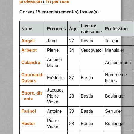
profession
/
Tri par nom
Corse / 15 enregistrement(s) trouvé(s)
Lieu de
Noms
Prénoms
Âge
Profession
naissance
Angeli
Jean
27
Bastia
Tailleur
Arbelot
Pierre
34
Vescovato
Menuisier
Antoine
Calandra
Ancien marin
Marie
Cournaud-
Homme de
Frédéric
37
Bastia
Duvars
lettres
Jacques
Ettore, dit
Pierre
28
Bastia
Boulanger
Lanis
Victor
Farinol
Antoine
39
Bastia
Serrurier
Pierre
Hector
28
Bastia
Boulanger
Victor