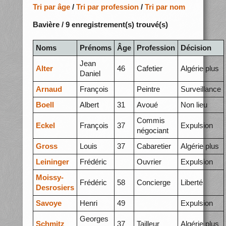
Tri par âge
/
Tri par profession
/
Tri par nom
Bavière / 9 enregistrement(s) trouvé(s)
Noms
Prénoms
Âge
Profession
Décision
Jean
Alter
46
Cafetier
Algérie plus
Daniel
Arnaud
François
Peintre
Surveillance
Boell
Albert
31
Avoué
Non lieu
Commis
Eckel
François
37
Expulsion
négociant
Gross
Louis
37
Cabaretier
Algérie plus
Leininger
Frédéric
Ouvrier
Expulsion
Moissy-
Frédéric
58
Concierge
Liberté
Desrosiers
Savoye
Henri
49
Expulsion
Georges
Schmitz
37
Tailleur
Algérie plus