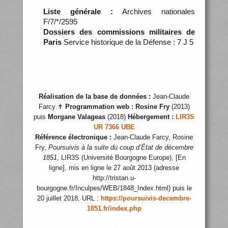
Liste générale :
Archives nationales
F/7/*/2595
Dossiers des commissions militaires de
Paris
Service historique de la Défense : 7 J 5
Réalisation de la base de données :
Jean-Claude
Farcy ✝
Programmation web :
Rosine Fry
(2013)
puis
Morgane Valageas
(2018)
Hébergement :
LIR3S
UR 7366 UBE
Référence électronique :
Jean-Claude Farcy, Rosine
Fry,
Poursuivis à la suite du coup d’État de décembre
1851
, LIR3S (Université Bourgogne Europe), [En
ligne], mis en ligne le 27 août 2013 (adresse
http://tristan.u-
bourgogne.fr/Inculpes/WEB/1848_Index.html) puis le
20 juillet 2018, URL :
https://poursuivis-decembre-
1851.fr/index.php