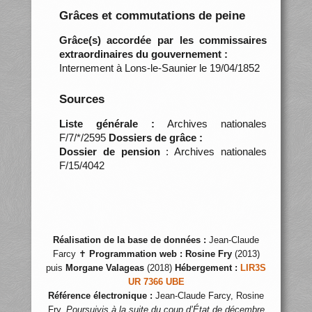
Grâces et commutations de peine
Grâce(s) accordée par les commissaires
extraordinaires du gouvernement :
Internement à Lons-le-Saunier le 19/04/1852
Sources
Liste générale :
Archives nationales
F/7/*/2595
Dossiers de grâce :
Dossier de pension
: Archives nationales
F/15/4042
Réalisation de la base de données :
Jean-Claude
Farcy ✝
Programmation web :
Rosine Fry
(2013)
puis
Morgane Valageas
(2018)
Hébergement :
LIR3S
UR 7366 UBE
Référence électronique :
Jean-Claude Farcy, Rosine
Fry,
Poursuivis à la suite du coup d’État de décembre