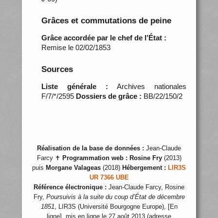
Grâces et commutations de peine
Grâce accordée par le chef de l’État :
Remise le 02/02/1853
Sources
Liste générale :
Archives nationales
F/7/*/2595
Dossiers de grâce :
BB/22/150/2
Réalisation de la base de données :
Jean-Claude
Farcy ✝
Programmation web :
Rosine Fry
(2013)
puis
Morgane Valageas
(2018)
Hébergement :
LIR3S
UR 7366 UBE
Référence électronique :
Jean-Claude Farcy, Rosine
Fry,
Poursuivis à la suite du coup d’État de décembre
1851
, LIR3S (Université Bourgogne Europe), [En
ligne], mis en ligne le 27 août 2013 (adresse