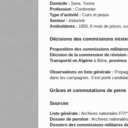
Domicile :
Sens, Yonne
Profession :
Cordonnier
Type d’activité :
Cuirs et peaux
Secteur :
Industrie
Antécédents :
1850, 6 mois de prison, so
Décisions des commissions mixtes
Proposition des commissions militaires
Décision de la commission de révision 
Transporté en Algérie
à Bône,
province 
Observations en liste générale :
Propagan
dans les campagnes. S'est porté candidat à
Grâces et commutations de peine
Sources
Liste générale :
Archives nationales F/7/
Dossier de pension
: Archives nationale
Dossiers des commissions militaires d