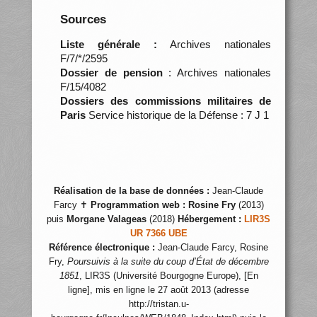
Sources
Liste générale :
Archives nationales
F/7/*/2595
Dossier de pension
: Archives nationales
F/15/4082
Dossiers des commissions militaires de
Paris
Service historique de la Défense : 7 J 1
Réalisation de la base de données :
Jean-Claude
Farcy ✝
Programmation web :
Rosine Fry
(2013)
puis
Morgane Valageas
(2018)
Hébergement :
LIR3S
UR 7366 UBE
Référence électronique :
Jean-Claude Farcy, Rosine
Fry,
Poursuivis à la suite du coup d’État de décembre
1851
, LIR3S (Université Bourgogne Europe), [En
ligne], mis en ligne le 27 août 2013 (adresse
http://tristan.u-