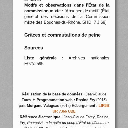
Motifs et observations dans l’État de la
commission mixte :
[Absence de motif] (État
général des décisions de la Commission
mixte des Bouches-du-Rhône, SHD, 7 J 68)
Grâces et commutations de peine
Sources
Liste générale :
Archives nationales
F/7/*/2595
Réalisation de la base de données :
Jean-Claude
Farcy ✝
Programmation web :
Rosine Fry
(2013)
puis
Morgane Valageas
(2018)
Hébergement :
LIR3S
UR 7366 UBE
Référence électronique :
Jean-Claude Farcy, Rosine
Fry,
Poursuivis à la suite du coup d’État de décembre