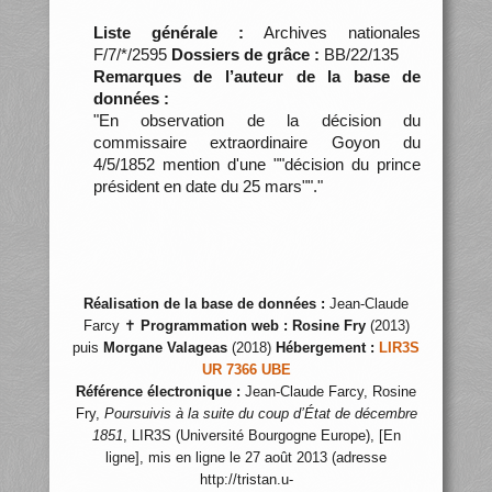
Liste générale :
Archives nationales
F/7/*/2595
Dossiers de grâce :
BB/22/135
Remarques de l’auteur de la base de
données :
"En observation de la décision du
commissaire extraordinaire Goyon du
4/5/1852 mention d'une ""décision du prince
président en date du 25 mars""."
Réalisation de la base de données :
Jean-Claude
Farcy ✝
Programmation web :
Rosine Fry
(2013)
puis
Morgane Valageas
(2018)
Hébergement :
LIR3S
UR 7366 UBE
Référence électronique :
Jean-Claude Farcy, Rosine
Fry,
Poursuivis à la suite du coup d’État de décembre
1851
, LIR3S (Université Bourgogne Europe), [En
ligne], mis en ligne le 27 août 2013 (adresse
http://tristan.u-