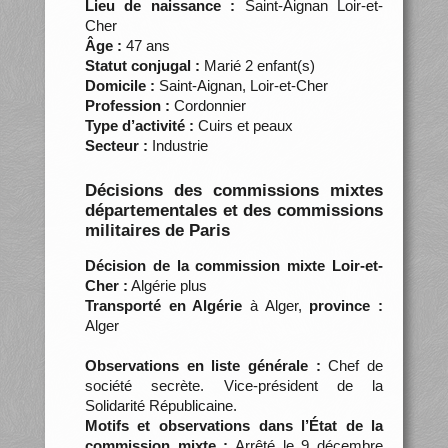
Lieu de naissance :
Saint-Aignan Loir-et-
Cher
Âge :
47 ans
Statut conjugal :
Marié 2 enfant(s)
Domicile :
Saint-Aignan, Loir-et-Cher
Profession :
Cordonnier
Type d’activité :
Cuirs et peaux
Secteur :
Industrie
Décisions des commissions mixtes
départementales et des commissions
militaires de Paris
Décision de la commission mixte Loir-et-
Cher :
Algérie plus
Transporté en Algérie
à Alger,
province :
Alger
Observations en liste générale :
Chef de
société secrète. Vice-président de la
Solidarité Républicaine.
Motifs et observations dans l’État de la
commission mixte :
Arrêté le 9 décembre