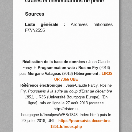
Grâces et commutations de peine
Sources
Liste générale :
Archives nationales
F/7/*/2595
Réalisation de la base de données :
Jean-Claude
Farcy ✝
Programmation web :
Rosine Fry
(2013)
puis
Morgane Valageas
(2018)
Hébergement :
LIR3S
UR 7366 UBE
Référence électronique :
Jean-Claude Farcy, Rosine
Fry,
Poursuivis à la suite du coup d’État de décembre
1851
, LIR3S (Université Bourgogne Europe), [En
ligne], mis en ligne le 27 août 2013 (adresse
http://tristan.u-
bourgogne.fr/Inculpes/WEB/1848_Index.html) puis le
20 juillet 2018, URL :
https://poursuivis-decembre-
1851.fr/index.php