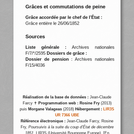
Grâces et commutations de peine
Grâce accordée par le chef de l’État :
Grâce entière le 26/06/1852
Sources
Liste générale :
Archives nationales
F/7/*/2595
Dossiers de grâce :
Dossier de pension
: Archives nationales
F/15/4036
Réalisation de la base de données :
Jean-Claude
Farcy ✝
Programmation web :
Rosine Fry
(2013)
puis
Morgane Valageas
(2018)
Hébergement :
LIR3S
UR 7366 UBE
Référence électronique :
Jean-Claude Farcy, Rosine
Fry,
Poursuivis à la suite du coup d’État de décembre
1851
, LIR3S (Université Bourgogne Europe), [En