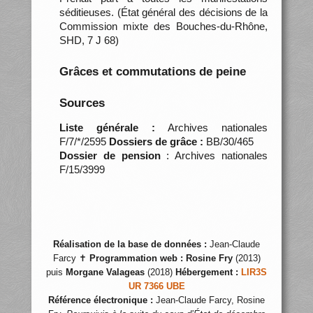
séditieuses. (État général des décisions de la
Commission mixte des Bouches-du-Rhône,
SHD, 7 J 68)
Grâces et commutations de peine
Sources
Liste générale :
Archives nationales
F/7/*/2595
Dossiers de grâce :
BB/30/465
Dossier de pension
: Archives nationales
F/15/3999
Réalisation de la base de données :
Jean-Claude
Farcy ✝
Programmation web :
Rosine Fry
(2013)
puis
Morgane Valageas
(2018)
Hébergement :
LIR3S
UR 7366 UBE
Référence électronique :
Jean-Claude Farcy, Rosine