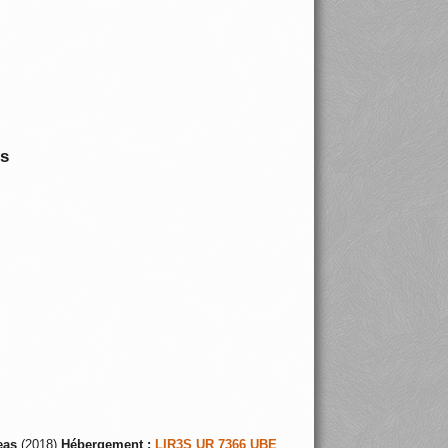
is
eas
(2018)
Hébergement :
LIR3S UR 7366 UBE