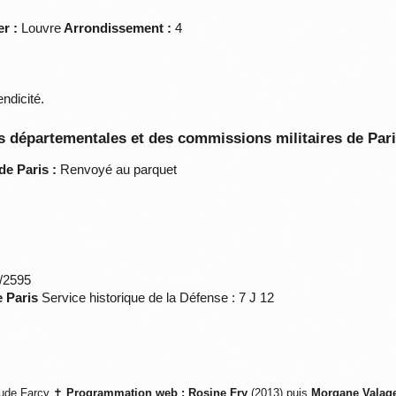
er :
Louvre
Arrondissement :
4
ndicité.
 départementales et des commissions militaires de Par
de Paris :
Renvoyé au parquet
*/2595
e Paris
Service historique de la Défense : 7 J 12
ude Farcy ✝
Programmation web :
Rosine Fry
(2013) puis
Morgane Valag