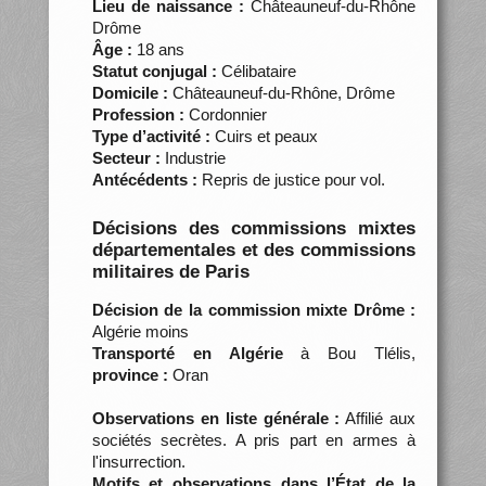
Lieu de naissance :
Châteauneuf-du-Rhône
Drôme
Âge :
18 ans
Statut conjugal :
Célibataire
Domicile :
Châteauneuf-du-Rhône, Drôme
Profession :
Cordonnier
Type d’activité :
Cuirs et peaux
Secteur :
Industrie
Antécédents :
Repris de justice pour vol.
Décisions des commissions mixtes
départementales et des commissions
militaires de Paris
Décision de la commission mixte Drôme :
Algérie moins
Transporté en Algérie
à Bou Tlélis,
province :
Oran
Observations en liste générale :
Affilié aux
sociétés secrètes. A pris part en armes à
l'insurrection.
Motifs et observations dans l’État de la