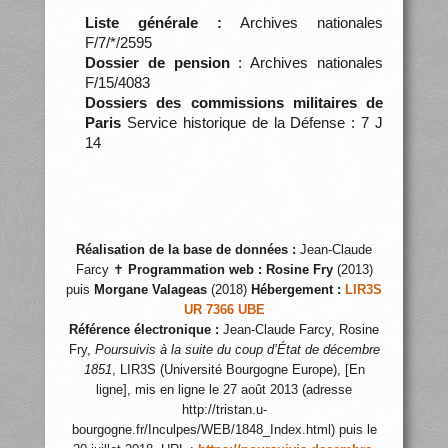
Liste générale :
Archives nationales
F/7/*/2595
Dossier de pension
: Archives nationales
F/15/4083
Dossiers des commissions militaires de
Paris
Service historique de la Défense : 7 J
14
Réalisation de la base de données :
Jean-Claude
Farcy ✝
Programmation web :
Rosine Fry
(2013)
puis
Morgane Valageas
(2018)
Hébergement :
LIR3S
UR 7366 UBE
Référence électronique :
Jean-Claude Farcy, Rosine
Fry,
Poursuivis à la suite du coup d’État de décembre
1851
, LIR3S (Université Bourgogne Europe), [En
ligne], mis en ligne le 27 août 2013 (adresse
http://tristan.u-
bourgogne.fr/Inculpes/WEB/1848_Index.html) puis le