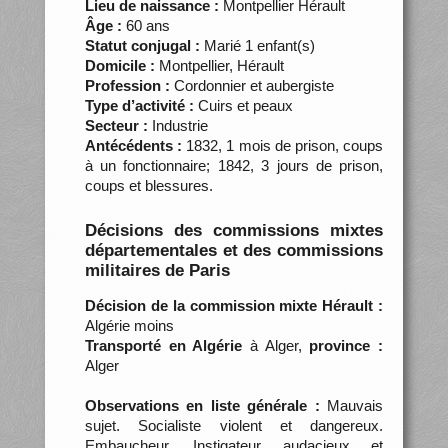
Lieu de naissance :
Montpellier Hérault
Âge :
60 ans
Statut conjugal :
Marié 1 enfant(s)
Domicile :
Montpellier, Hérault
Profession :
Cordonnier et aubergiste
Type d’activité :
Cuirs et peaux
Secteur :
Industrie
Antécédents :
1832, 1 mois de prison, coups
à un fonctionnaire; 1842, 3 jours de prison,
coups et blessures.
Décisions des commissions mixtes
départementales et des commissions
militaires de Paris
Décision de la commission mixte Hérault :
Algérie moins
Transporté en Algérie
à Alger,
province :
Alger
Observations en liste générale :
Mauvais
sujet. Socialiste violent et dangereux.
Embaucheur. Instigateur audacieux et