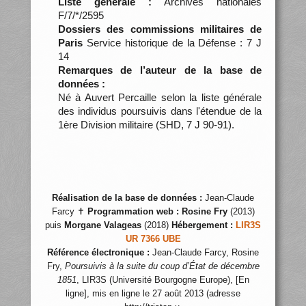
Liste générale :
Archives nationales
F/7/*/2595
Dossiers des commissions militaires de
Paris
Service historique de la Défense : 7 J
14
Remarques de l’auteur de la base de
données :
Né à Auvert Percaille selon la liste générale
des individus poursuivis dans l'étendue de la
1ère Division militaire (SHD, 7 J 90-91).
Réalisation de la base de données :
Jean-Claude
Farcy ✝
Programmation web :
Rosine Fry
(2013)
puis
Morgane Valageas
(2018)
Hébergement :
LIR3S
UR 7366 UBE
Référence électronique :
Jean-Claude Farcy, Rosine
Fry,
Poursuivis à la suite du coup d’État de décembre
1851
, LIR3S (Université Bourgogne Europe), [En
ligne], mis en ligne le 27 août 2013 (adresse