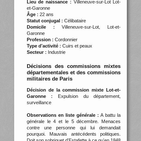
Lieu de naissance :
Villeneuve-sur-Lot Lot-
et-Garonne
Âge :
22 ans
Statut conjugal :
Célibataire
Domicile :
Villeneuve-sur-Lot, Lot-et-
Garonne
Profession :
Cordonnier
Type d’activité :
Cuirs et peaux
Secteur :
Industrie
Décisions des commissions mixtes
départementales et des commissions
militaires de Paris
Décision de la commission mixte Lot-et-
Garonne :
Expulsion du département,
surveillance
Observations en liste générale :
A battu la
générale le 4 et le 5 décembre. Menaces
contre une personne qui lui demandait
pourquoi. Mauvais antécédents politiques.
Doit son sobriquet d'Estafette à ce qu'en 1848