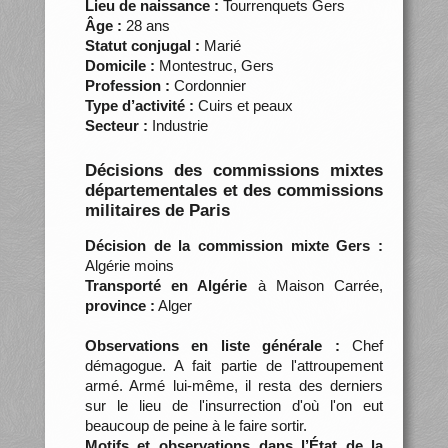
Lieu de naissance :
Tourrenquets Gers
Âge :
28 ans
Statut conjugal :
Marié
Domicile :
Montestruc, Gers
Profession :
Cordonnier
Type d’activité :
Cuirs et peaux
Secteur :
Industrie
Décisions des commissions mixtes
départementales et des commissions
militaires de Paris
Décision de la commission mixte Gers :
Algérie moins
Transporté en Algérie
à Maison Carrée,
province :
Alger
Observations en liste générale :
Chef
démagogue. A fait partie de l'attroupement
armé. Armé lui-même, il resta des derniers
sur le lieu de l'insurrection d'où l'on eut
beaucoup de peine à le faire sortir.
Motifs et observations dans l’État de la