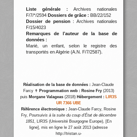
Liste générale :
Archives nationales
F/7/*/2594
Dossiers de grâce :
BB/22/152
Dossier de pension
: Archives nationales
F/15/4023
Remarques de l’auteur de la base de
données :
Marié, un enfant, selon le registre des
transportés en Algérie (A.N. F/7/2587).
Réalisation de la base de données :
Jean-Claude
Farcy ✝
Programmation web :
Rosine Fry
(2013)
puis
Morgane Valageas
(2018)
Hébergement :
LIR3S
UR 7366 UBE
Référence électronique :
Jean-Claude Farcy, Rosine
Fry,
Poursuivis à la suite du coup d’État de décembre
1851
, LIR3S (Université Bourgogne Europe), [En
ligne], mis en ligne le 27 août 2013 (adresse
http://tristan.u-