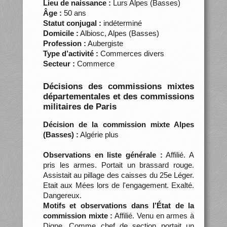
Lieu de naissance :
Lurs Alpes (Basses)
Âge :
50 ans
Statut conjugal :
indéterminé
Domicile :
Albiosc, Alpes (Basses)
Profession :
Aubergiste
Type d’activité :
Commerces divers
Secteur :
Commerce
Décisions des commissions mixtes
départementales et des commissions
militaires de Paris
Décision de la commission mixte Alpes
(Basses) :
Algérie plus
Observations en liste générale :
Affilié. A
pris les armes. Portait un brassard rouge.
Assistait au pillage des caisses du 25e Léger.
Etait aux Mées lors de l'engagement. Exalté.
Dangereux.
Motifs et observations dans l’État de la
commission mixte :
Affilié. Venu en armes à
Digne. Comme chef de section portait un