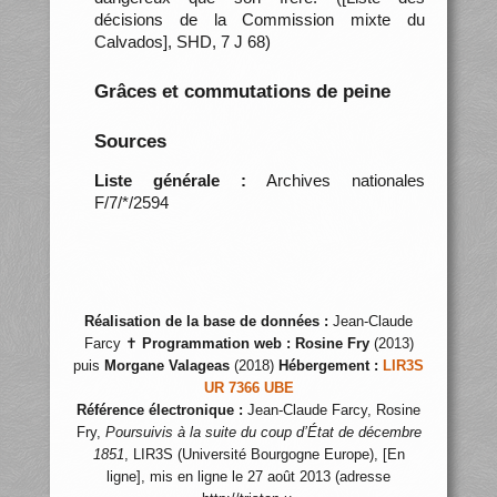
décisions de la Commission mixte du
Calvados], SHD, 7 J 68)
Grâces et commutations de peine
Sources
Liste générale :
Archives nationales
F/7/*/2594
Réalisation de la base de données :
Jean-Claude
Farcy ✝
Programmation web :
Rosine Fry
(2013)
puis
Morgane Valageas
(2018)
Hébergement :
LIR3S
UR 7366 UBE
Référence électronique :
Jean-Claude Farcy, Rosine
Fry,
Poursuivis à la suite du coup d’État de décembre
1851
, LIR3S (Université Bourgogne Europe), [En
ligne], mis en ligne le 27 août 2013 (adresse