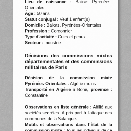
Lieu de naissance :
Baixas Pyrénées-
Orientales
Âge :
50 ans
Statut conjugal :
Veuf 1 enfant(s)
Domicile :
Baixas, Pyrénées-Orientales
Profession :
Cordonnier
Type d’activité :
Cuirs et peaux
Secteur :
Industrie
Décisions des commissions mixtes
départementales et des commissions
militaires de Paris
Décision de la commission mixte
Pyrénées-Orientales :
Algérie moins
Transporté en Algérie
à Bône,
province :
Constantine
Observations en liste générale :
Affilié aux
sociétés secrètes. A pris part à l'attaque des
communes de la Salanque.
Motifs et observations dans l’État de la
commission mixte :
Tous les individus de ce