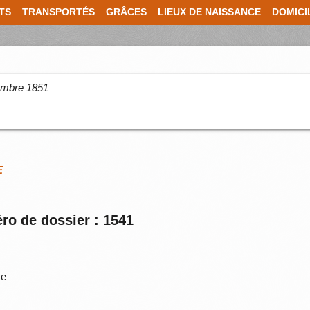
TS
TRANSPORTÉS
GRÂCES
LIEUX DE NAISSANCE
DOMICI
cembre 1851
E
ro de dossier : 1541
me