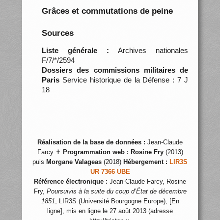
Grâces et commutations de peine
Sources
Liste générale :
Archives nationales
F/7/*/2594
Dossiers des commissions militaires de
Paris
Service historique de la Défense : 7 J
18
Réalisation de la base de données :
Jean-Claude
Farcy ✝
Programmation web :
Rosine Fry
(2013)
puis
Morgane Valageas
(2018)
Hébergement :
LIR3S
UR 7366 UBE
Référence électronique :
Jean-Claude Farcy, Rosine
Fry,
Poursuivis à la suite du coup d’État de décembre
1851
, LIR3S (Université Bourgogne Europe), [En
ligne], mis en ligne le 27 août 2013 (adresse