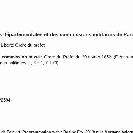
 départementales et des commissions militaires de Par
Liberté Ordre du préfet
la commission mixte :
Ordre du Préfet du 20 février 1852. (Départem
nus politiques…, SHD, 7 J 73)
*/2594
ude Farcy ✝
Programmation web :
Rosine Fry
(2013) puis
Morgane Valag