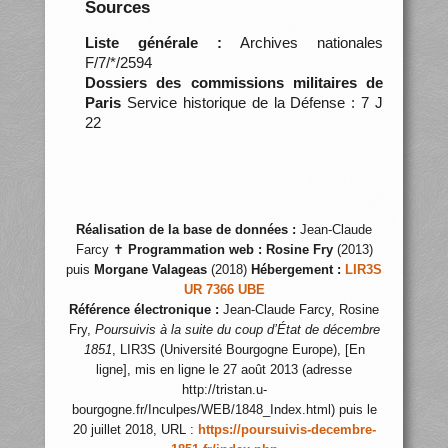
Sources
Liste générale :
Archives nationales
F/7/*/2594
Dossiers des commissions militaires de
Paris
Service historique de la Défense : 7 J
22
Réalisation de la base de données :
Jean-Claude
Farcy ✝
Programmation web :
Rosine Fry
(2013)
puis
Morgane Valageas
(2018)
Hébergement :
LIR3S
UR 7366 UBE
Référence électronique :
Jean-Claude Farcy, Rosine
Fry,
Poursuivis à la suite du coup d’État de décembre
1851
, LIR3S (Université Bourgogne Europe), [En
ligne], mis en ligne le 27 août 2013 (adresse
http://tristan.u-
bourgogne.fr/Inculpes/WEB/1848_Index.html) puis le
20 juillet 2018, URL :
https://poursuivis-decembre-