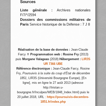
Sources
Liste générale :
Archives nationales
F/7/*/2594
Dossiers des commissions militaires de
Paris
Service historique de la Défense : 7 J 8
Réalisation de la base de données :
Jean-Claude
Farcy ✝
Programmation web :
Rosine Fry
(2013)
puis
Morgane Valageas
(2018)
Hébergement :
LIR3S
UR 7366 UBE
Référence électronique :
Jean-Claude Farcy, Rosine
Fry,
Poursuivis à la suite du coup d’État de décembre
1851
, LIR3S (Université Bourgogne Europe), [En
ligne], mis en ligne le 27 août 2013 (adresse
http://tristan.u-
bourgogne.fr/Inculpes/WEB/1848_Index.html) puis le
20 juillet 2018, URL :
https://poursuivis-decembre-
1851.fr/index.php