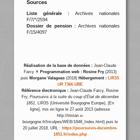
Sources
Liste générale :
Archives nationales
F/7/*/2594
Dossier de pension
: Archives nationales
F/15/4097
Réalisation de la base de données :
Jean-Claude
Farcy ✝
Programmation web :
Rosine Fry
(2013)
puis
Morgane Valageas
(2018)
Hébergement :
LIR3S
UR 7366 UBE
Référence électronique :
Jean-Claude Farcy, Rosine
Fry,
Poursuivis à la suite du coup d’État de décembre
1851
, LIR3S (Université Bourgogne Europe), [En
ligne], mis en ligne le 27 août 2013 (adresse
http://tristan.u-
bourgogne.fr/Inculpes/WEB/1848_Index.html) puis le
20 juillet 2018, URL :
https://poursuivis-decembre-
1851.fr/index.php