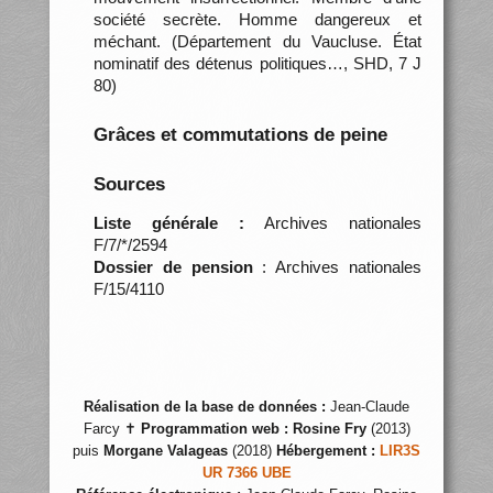
société secrète. Homme dangereux et
méchant. (Département du Vaucluse. État
nominatif des détenus politiques…, SHD, 7 J
80)
Grâces et commutations de peine
Sources
Liste générale :
Archives nationales
F/7/*/2594
Dossier de pension
: Archives nationales
F/15/4110
Réalisation de la base de données :
Jean-Claude
Farcy ✝
Programmation web :
Rosine Fry
(2013)
puis
Morgane Valageas
(2018)
Hébergement :
LIR3S
UR 7366 UBE