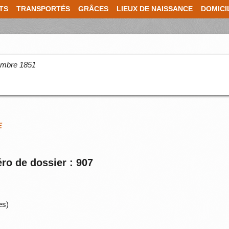
TS
TRANSPORTÉS
GRÂCES
LIEUX DE NAISSANCE
DOMICI
cembre 1851
E
ro de dossier : 907
es)