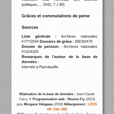
politiques…, SHD, 7 J 80)
Grâces et commutations de peine
Sources
Liste générale :
Archives nationales
F/7/*/2594
Dossiers de grâce :
BB/30/478
Dossier de pension
: Archives nationales
F/15/4109
Remarques de l’auteur de la base de
données :
Internée à Ramatuelle.
Réalisation de la base de données :
Jean-Claude
Farcy ✝
Programmation web :
Rosine Fry
(2013)
puis
Morgane Valageas
(2018)
Hébergement :
LIR3S
UR 7366 UBE