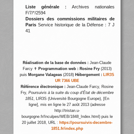
Liste générale :
Archives nationales
F/7/*/2594
Dossiers des commissions militaires de
Paris
Service historique de la Défense : 7 J
41
Réalisation de la base de données :
Jean-Claude
Farcy ✝
Programmation web :
Rosine Fry
(2013)
puis
Morgane Valageas
(2018)
Hébergement :
LIR3S
UR 7366 UBE
Référence électronique :
Jean-Claude Farcy, Rosine
Fry,
Poursuivis à la suite du coup d’État de décembre
1851
, LIR3S (Université Bourgogne Europe), [En
ligne], mis en ligne le 27 août 2013 (adresse
http://tristan.u-
bourgogne.fr/Inculpes/WEB/1848_Index.html) puis le
20 juillet 2018, URL :
https://poursuivis-decembre-
1851.fr/index.php