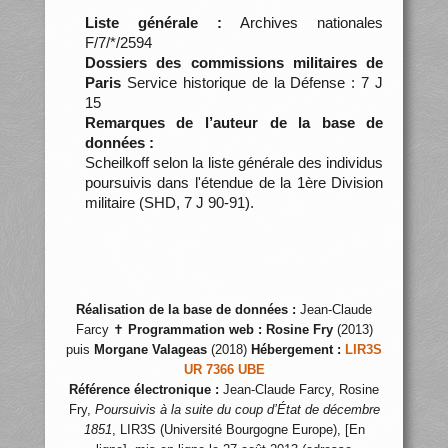
Liste générale :
Archives nationales
F/7/*/2594
Dossiers des commissions militaires de
Paris
Service historique de la Défense : 7 J
15
Remarques de l’auteur de la base de
données :
Scheilkoff selon la liste générale des individus
poursuivis dans l'étendue de la 1ère Division
militaire (SHD, 7 J 90-91).
Réalisation de la base de données :
Jean-Claude
Farcy ✝
Programmation web :
Rosine Fry
(2013)
puis
Morgane Valageas
(2018)
Hébergement :
LIR3S
UR 7366 UBE
Référence électronique :
Jean-Claude Farcy, Rosine
Fry,
Poursuivis à la suite du coup d’État de décembre
1851
, LIR3S (Université Bourgogne Europe), [En