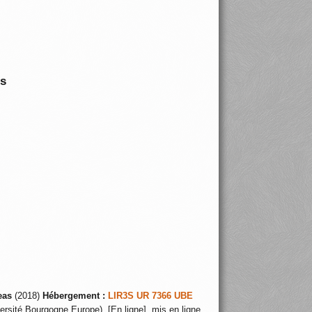
is
eas
(2018)
Hébergement :
LIR3S UR 7366 UBE
ersité Bourgogne Europe), [En ligne], mis en ligne