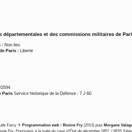
 départementales et des commissions militaires de Par
 :
Non lieu
de Paris :
Liberté
*/2594
e Paris
Service historique de la Défense : 7 J 60
ude Farcy ✝
Programmation web :
Rosine Fry
(2013) puis
Morgane Valag
sine Fry,
Poursuivis à la suite du coup d’État de décembre 1851
, LIR3S (Univ