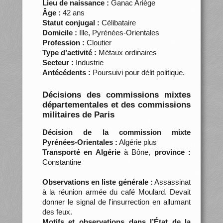
Lieu de naissance :
Ganac Ariège
Âge :
42 ans
Statut conjugal :
Célibataire
Domicile :
Ille, Pyrénées-Orientales
Profession :
Cloutier
Type d’activité :
Métaux ordinaires
Secteur :
Industrie
Antécédents :
Poursuivi pour délit politique.
Décisions des commissions mixtes
départementales et des commissions
militaires de Paris
Décision de la commission mixte
Pyrénées-Orientales :
Algérie plus
Transporté en Algérie
à Bône,
province :
Constantine
Observations en liste générale :
Assassinat
à la réunion armée du café Moulard. Devait
donner le signal de l'insurrection en allumant
des feux.
Motifs et observations dans l’État de la