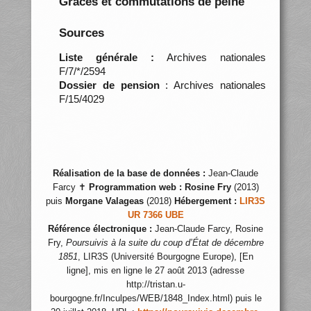
Grâces et commutations de peine
Sources
Liste générale :
Archives nationales
F/7/*/2594
Dossier de pension
: Archives nationales
F/15/4029
Réalisation de la base de données :
Jean-Claude
Farcy ✝
Programmation web :
Rosine Fry
(2013)
puis
Morgane Valageas
(2018)
Hébergement :
LIR3S
UR 7366 UBE
Référence électronique :
Jean-Claude Farcy, Rosine
Fry,
Poursuivis à la suite du coup d’État de décembre
1851
, LIR3S (Université Bourgogne Europe), [En
ligne], mis en ligne le 27 août 2013 (adresse
http://tristan.u-
bourgogne.fr/Inculpes/WEB/1848_Index.html) puis le