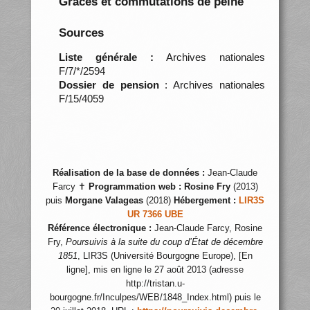
Grâces et commutations de peine
Sources
Liste générale :
Archives nationales
F/7/*/2594
Dossier de pension
: Archives nationales
F/15/4059
Réalisation de la base de données :
Jean-Claude
Farcy ✝
Programmation web :
Rosine Fry
(2013)
puis
Morgane Valageas
(2018)
Hébergement :
LIR3S
UR 7366 UBE
Référence électronique :
Jean-Claude Farcy, Rosine
Fry,
Poursuivis à la suite du coup d’État de décembre
1851
, LIR3S (Université Bourgogne Europe), [En
ligne], mis en ligne le 27 août 2013 (adresse
http://tristan.u-
bourgogne.fr/Inculpes/WEB/1848_Index.html) puis le