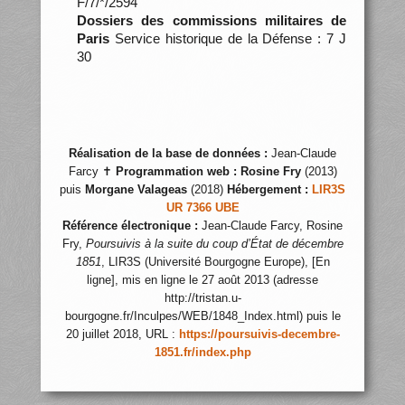
F/7/*/2594
Dossiers des commissions militaires de
Paris
Service historique de la Défense : 7 J
30
Réalisation de la base de données :
Jean-Claude
Farcy ✝
Programmation web :
Rosine Fry
(2013)
puis
Morgane Valageas
(2018)
Hébergement :
LIR3S
UR 7366 UBE
Référence électronique :
Jean-Claude Farcy, Rosine
Fry,
Poursuivis à la suite du coup d’État de décembre
1851
, LIR3S (Université Bourgogne Europe), [En
ligne], mis en ligne le 27 août 2013 (adresse
http://tristan.u-
bourgogne.fr/Inculpes/WEB/1848_Index.html) puis le
20 juillet 2018, URL :
https://poursuivis-decembre-
1851.fr/index.php