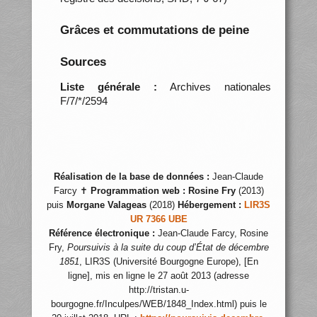
Grâces et commutations de peine
Sources
Liste générale :
Archives nationales
F/7/*/2594
Réalisation de la base de données :
Jean-Claude
Farcy ✝
Programmation web :
Rosine Fry
(2013)
puis
Morgane Valageas
(2018)
Hébergement :
LIR3S
UR 7366 UBE
Référence électronique :
Jean-Claude Farcy, Rosine
Fry,
Poursuivis à la suite du coup d’État de décembre
1851
, LIR3S (Université Bourgogne Europe), [En
ligne], mis en ligne le 27 août 2013 (adresse
http://tristan.u-
bourgogne.fr/Inculpes/WEB/1848_Index.html) puis le