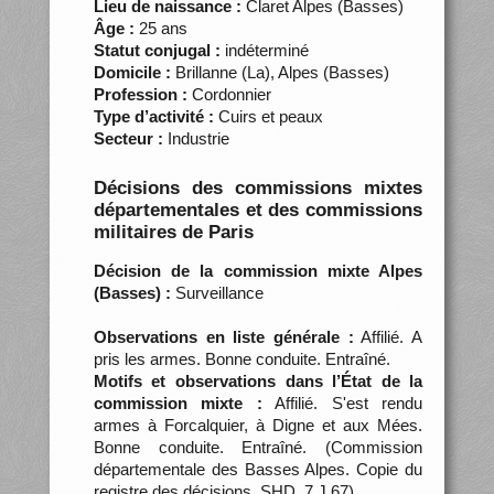
Lieu de naissance :
Claret Alpes (Basses)
Âge :
25 ans
Statut conjugal :
indéterminé
Domicile :
Brillanne (La), Alpes (Basses)
Profession :
Cordonnier
Type d’activité :
Cuirs et peaux
Secteur :
Industrie
Décisions des commissions mixtes
départementales et des commissions
militaires de Paris
Décision de la commission mixte Alpes
(Basses) :
Surveillance
Observations en liste générale :
Affilié. A
pris les armes. Bonne conduite. Entraîné.
Motifs et observations dans l’État de la
commission mixte :
Affilié. S'est rendu
armes à Forcalquier, à Digne et aux Mées.
Bonne conduite. Entraîné. (Commission
départementale des Basses Alpes. Copie du
registre des décisions, SHD, 7 J 67)