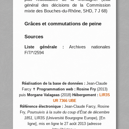
général des décisions de la Commission
mixte des Bouches-du-Rhône, SHD, 7 J 68)
Grâces et commutations de peine
Sources
Liste générale :
Archives nationales
F/7/*/2594
Réalisation de la base de données :
Jean-Claude
Farcy ✝
Programmation web :
Rosine Fry
(2013)
puis
Morgane Valageas
(2018)
Hébergement :
LIR3S
UR 7366 UBE
Référence électronique :
Jean-Claude Farcy, Rosine
Fry,
Poursuivis à la suite du coup d’État de décembre
1851
, LIR3S (Université Bourgogne Europe), [En
ligne], mis en ligne le 27 août 2013 (adresse