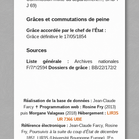
J 69)
Grâces et commutations de peine
Grâce accordée par le chef de l’État :
Grâce définitive le 17/05/1854
Sources
Liste générale :
Archives nationales
F/7/*/2594
Dossiers de grâce :
BB/22/172/2
Réalisation de la base de données :
Jean-Claude
Farcy ✝
Programmation web :
Rosine Fry
(2013)
puis
Morgane Valageas
(2018)
Hébergement :
LIR3S
UR 7366 UBE
Référence électronique :
Jean-Claude Farcy, Rosine
Fry,
Poursuivis à la suite du coup d’État de décembre
1851
, LIR3S (Université Bourgogne Europe), [En