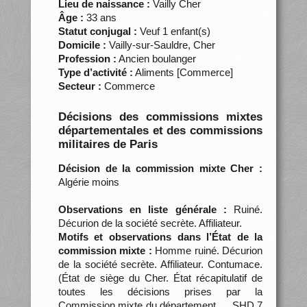
Lieu de naissance :
Vailly Cher
Âge :
33 ans
Statut conjugal :
Veuf 1 enfant(s)
Domicile :
Vailly-sur-Sauldre, Cher
Profession :
Ancien boulanger
Type d’activité :
Aliments [Commerce]
Secteur :
Commerce
Décisions des commissions mixtes
départementales et des commissions
militaires de Paris
Décision de la commission mixte Cher :
Algérie moins
Observations en liste générale :
Ruiné.
Décurion de la société secrète. Affiliateur.
Motifs et observations dans l’État de la
commission mixte :
Homme ruiné. Décurion
de la société secrète. Affiliateur. Contumace.
(État de siège du Cher. État récapitulatif de
toutes les décisions prises par la
Commission mixte du département…, SHD 7