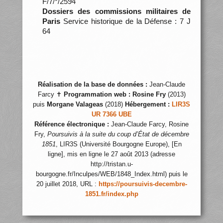
F/7/*/2594
Dossiers des commissions militaires de
Paris
Service historique de la Défense : 7 J
64
Réalisation de la base de données :
Jean-Claude
Farcy ✝
Programmation web :
Rosine Fry
(2013)
puis
Morgane Valageas
(2018)
Hébergement :
LIR3S
UR 7366 UBE
Référence électronique :
Jean-Claude Farcy, Rosine
Fry,
Poursuivis à la suite du coup d’État de décembre
1851
, LIR3S (Université Bourgogne Europe), [En
ligne], mis en ligne le 27 août 2013 (adresse
http://tristan.u-
bourgogne.fr/Inculpes/WEB/1848_Index.html) puis le
20 juillet 2018, URL :
https://poursuivis-decembre-
1851.fr/index.php