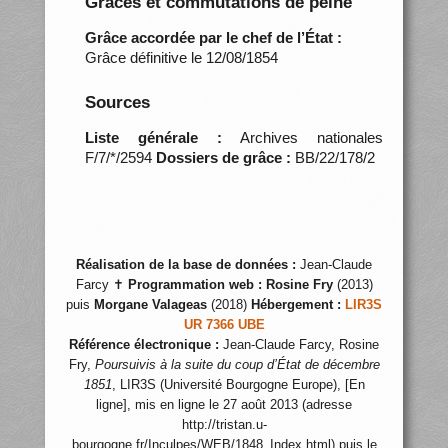
Grâces et commutations de peine
Grâce accordée par le chef de l’État :
Grâce définitive le 12/08/1854
Sources
Liste générale :
Archives nationales
F/7/*/2594
Dossiers de grâce :
BB/22/178/2
Réalisation de la base de données :
Jean-Claude
Farcy ✝
Programmation web :
Rosine Fry
(2013)
puis
Morgane Valageas
(2018)
Hébergement :
LIR3S
UR 7366 UBE
Référence électronique :
Jean-Claude Farcy, Rosine
Fry,
Poursuivis à la suite du coup d’État de décembre
1851
, LIR3S (Université Bourgogne Europe), [En
ligne], mis en ligne le 27 août 2013 (adresse
http://tristan.u-
bourgogne.fr/Inculpes/WEB/1848_Index.html) puis le