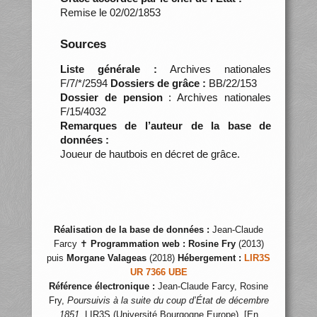
Remise le 02/02/1853
Sources
Liste générale :
Archives nationales
F/7/*/2594
Dossiers de grâce :
BB/22/153
Dossier de pension
: Archives nationales
F/15/4032
Remarques de l’auteur de la base de
données :
Joueur de hautbois en décret de grâce.
Réalisation de la base de données :
Jean-Claude
Farcy ✝
Programmation web :
Rosine Fry
(2013)
puis
Morgane Valageas
(2018)
Hébergement :
LIR3S
UR 7366 UBE
Référence électronique :
Jean-Claude Farcy, Rosine
Fry,
Poursuivis à la suite du coup d’État de décembre
1851
, LIR3S (Université Bourgogne Europe), [En