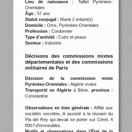
Lieu de naissance :
Taillet Pyrénées-
Orientales
Âge :
57 ans
Statut conjugal :
Marié 2 enfant(s)
Domicile :
Oms, Pyrénées-Orientales
Profession :
Cordonnier
Type d’activité :
Cuirs et peaux
Secteur :
Industrie
Décisions des commissions mixtes
départementales et des commissions
militaires de Paris
Décision de la commission mixte
Pyrénées-Orientales :
Algérie moins
Transporté en Algérie
à Bône,
province :
Constantine
Observations en liste générale :
Affilié aux
sociétés secrètes. A assisté à la réunion du
Pla del Rey qui devait se porter sur Céret. 4
000 f d'immeubles.
Motifs et observations dans l’État de la