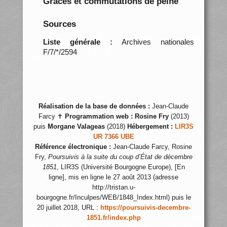
Grâces et commutations de peine
Sources
Liste générale :
Archives nationales
F/7/*/2594
Réalisation de la base de données :
Jean-Claude
Farcy ✝
Programmation web :
Rosine Fry
(2013)
puis
Morgane Valageas
(2018)
Hébergement :
LIR3S
UR 7366 UBE
Référence électronique :
Jean-Claude Farcy, Rosine
Fry,
Poursuivis à la suite du coup d’État de décembre
1851
, LIR3S (Université Bourgogne Europe), [En
ligne], mis en ligne le 27 août 2013 (adresse
http://tristan.u-
bourgogne.fr/Inculpes/WEB/1848_Index.html) puis le
20 juillet 2018, URL :
https://poursuivis-decembre-
1851.fr/index.php