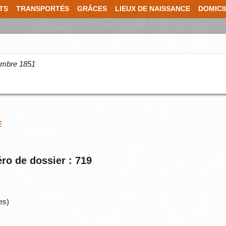
TS
TRANSPORTÉS
GRÂCES
LIEUX DE NAISSANCE
DOMICI
cembre 1851
E
ro de dossier : 719
es)