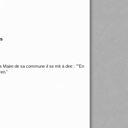
is
Maire de sa commune il se mit à dire : ""En
yen."